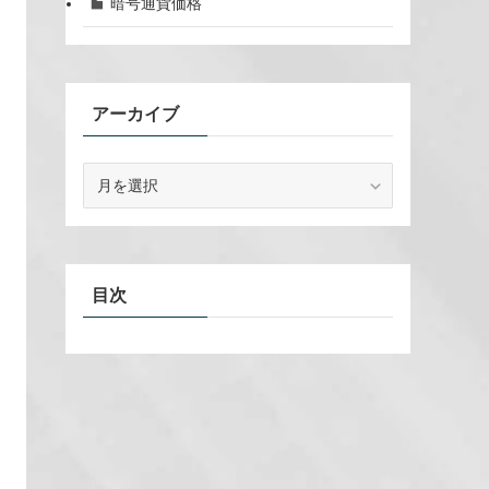
暗号通貨価格
アーカイブ
ア
ー
カ
イ
ブ
目次